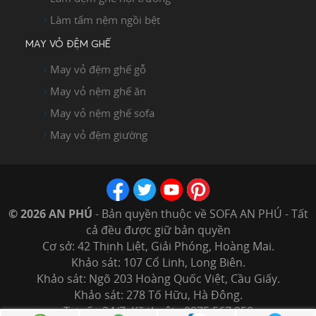
Làm tấm nệm ngồi bệt
MAY VỎ ĐỆM GHẾ
May vỏ đệm ghế gỗ
May vỏ nệm ghế ăn
May vỏ nệm ghế sofa
May vỏ đệm giường
© 2026 AN PHÚ
- Bản quyền thuộc về SOFA AN PHÚ - Tất
cả đều được giữ bản quyền
Cơ sở: 42 Thịnh Liệt, Giải Phóng, Hoàng Mai.
Khảo sát: 107 Cổ Linh, Long Biên.
Khảo sát: Ngõ 203 Hoàng Quốc Việt, Cầu Giấy.
Khảo sát: 278 Tố Hữu, Hà Đông.
Tư vấn 24/7: Kỹ thuật : 0975.567.959