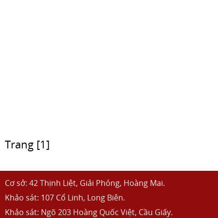
Trang [1]
Cơ sở: 42 Thịnh Liệt, Giải Phóng, Hoàng Mai.
Khảo sát: 107 Cổ Linh, Long Biên.
Khảo sát: Ngõ 203 Hoàng Quốc Việt, Cầu Giấy.