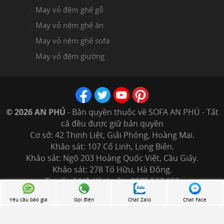
May vỏ đệm ghế gỗ
May vỏ nệm ghế ăn
May vỏ nệm ghế sofa
May vỏ đệm giường
© 2026 AN PHÚ
- Bản quyền thuộc về SOFA AN PHÚ - Tất
cả đều được giữ bản quyền
Cơ sở: 42 Thịnh Liệt, Giải Phóng, Hoàng Mai.
Khảo sát: 107 Cổ Linh, Long Biên.
Khảo sát: Ngõ 203 Hoàng Quốc Việt, Cầu Giấy.
Khảo sát: 278 Tố Hữu, Hà Đông.
Tư vấn 24/7: Kỹ thuật : 0975.567.959
Website: www.sofaanphu.com
Yêu cầu báo giá
Gọi điện
Chat Zalo
Chat Face